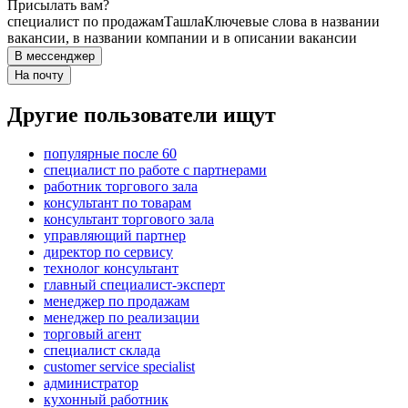
Присылать вам?
специалист по продажам
Ташла
Ключевые слова в названии
вакансии, в названии компании и в описании вакансии
В мессенджер
На почту
Другие пользователи ищут
популярные после 60
специалист по работе с партнерами
работник торгового зала
консультант по товарам
консультант торгового зала
управляющий партнер
директор по сервису
технолог консультант
главный специалист-эксперт
менеджер по продажам
менеджер по реализации
торговый агент
специалист склада
customer service specialist
администратор
кухонный работник